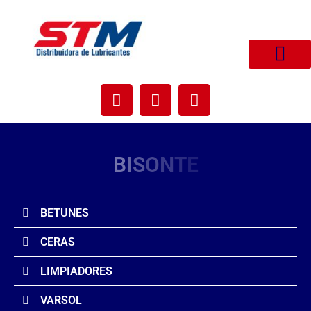
SOBRE NOSOTRO
B
I
S
O
N
T
E
BETUNES
CERAS
LIMPIADORES
VARSOL