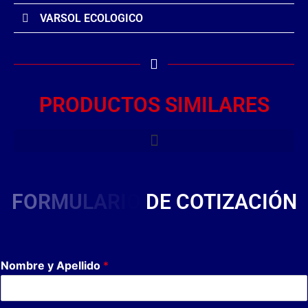
VARSOL ECOLOGICO
PRODUCTOS SIMILARES
F
O
R
M
U
L
A
R
I
O
D
E
C
O
T
I
Z
A
C
I
Ó
N
Nombre y Apellido
*