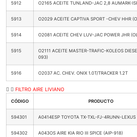
5912
O2165 ACEITE TUNLAND-JAC 2,8 AUMARK-IS
5913
O2029 ACEITE CAPTIVA SPORT -CHEV HHR (O
5914
O2081 ACEITE CHEV LUV-JAC POWER JHR (OL
5915
O2111 ACEITE MASTER-TRAFIC-KOLEOS DIESEL
093)
5916
O2037 AC. CHEV. ONIX 1.0T/TRACKER 1.2T
FILTRO AIRE LIVIANO
CÓDIGO
PRODUCTO
594301
A0414ESP TOYOTA TX-TXL-FJ-4RUNN-LEXUS (
594302
A043OS AIRE KIA RIO III SPICE (AIP-918)