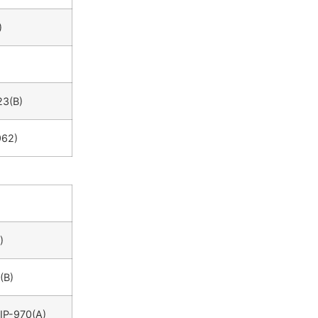
)
23(B)
962)
)
(B)
IP-970(A)