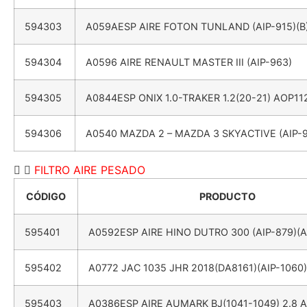
594303
A059AESP AIRE FOTON TUNLAND (AIP-915)(B
594304
A0596 AIRE RENAULT MASTER III (AIP-963)
594305
A0844ESP ONIX 1.0-TRAKER 1.2(20-21) AOP11
594306
A0540 MAZDA 2 – MAZDA 3 SKYACTIVE (AIP-
FILTRO AIRE PESADO
CÓDIGO
PRODUCTO
595401
A0592ESP AIRE HINO DUTRO 300 (AIP-879)(A
595402
A0772 JAC 1035 JHR 2018(DA8161)(AIP-1060)
595403
A0386ESP AIRE AUMARK BJ(1041-1049) 2.8 A