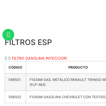
F
I
L
T
R
O
S
E
S
P
FILTRO GASOLINA INYECCION
CÓDIGO
PRODUCTO
596501
F1034M GAS. METALICO RENAULT TWINGO 
(FLP-383)
596502
F1040M GASOLINA CHEVROLET CON TESTIGO 