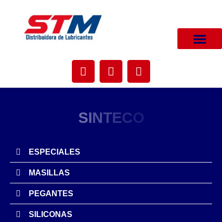
SOBRE NOSOTR
S
I
N
T
E
C
O
ESPECIALES
MASILLAS
PEGANTES
SILICONAS