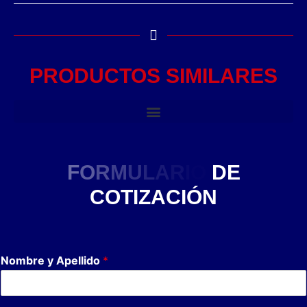
PRODUCTOS SIMILARES
F
O
R
M
U
L
A
R
I
O
D
E
C
O
T
I
Z
A
C
I
Ó
N
Nombre y Apellido
*